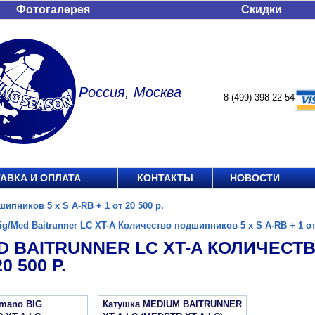
Фотогалерея
Скидки
Россия, Москва
8-(499)-398-22-54
АВКА И ОПЛАТА
КОНТАКТЫ
НОВОСТИ
ипников 5 x S A-RB + 1 от 20 500 р.
ig/Med Baitrunner LC XT-A Количество подшипников 5 x S A-RB + 1 от 
D BAITRUNNER LC XT-A КОЛИЧЕСТ
0 500 Р.
imano BIG
Катушка MEDIUM BAITRUNNER