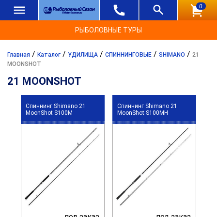
0
РЫБОЛОВНЫЕ ТУРЫ
/
/
/
/
/
Главная
Каталог
УДИЛИЩА
СПИННИНГОВЫЕ
SHIMANO
21
MOONSHOT
21 MOONSHOT
Спиннинг Shimano 21
Спиннинг Shimano 21
MoonShot S100M
MoonShot S100MH
под заказ
под заказ