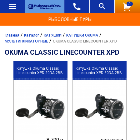
0
РЫБОЛОВНЫЕ ТУРЫ
/
/
/
/
Главная
Каталог
КАТУШКИ
КАТУШКИ OKUMA
/
МУЛЬТИПЛИКАТОРНЫЕ
OKUMA CLASSIC LINECOUNTER XPD
OKUMA CLASSIC LINECOUNTER XPD
Катушка Okuma Classic
Катушка Okuma Classic
Linecounter XPD-20DA 2BB
Linecounter XPD-30DA 2BB
8 700 р.
под заказ