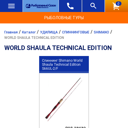
0
РЫБОЛОВНЫЕ ТУРЫ
/
/
/
/
/
Главная
Каталог
УДИЛИЩА
СПИННИНГОВЫЕ
SHIMANO
WORLD SHAULA TECHNICAL EDITION
WORLD SHAULA TECHNICAL EDITION
Спиннинг Shimano World
Shaula Technical Edition
S66UL-2/F
под заказ