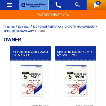
0
РЫБОЛОВНЫЕ ТУРЫ
/
/
/
/
Главная
Каталог
МОРСКАЯ РЫБАЛКА
СНАСТИ НА КАМБАЛУ
/
КРЮЧКИ НА КАМБАЛУ
OWNER
OWNER
Крючки на камбалу Owner
Крючки на камбалу Owner
Ryusen-BH #10
Ryusen-BH #12
под заказ
под заказ