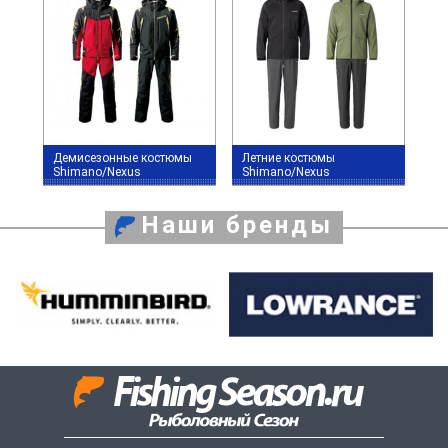
Демисезонные костюмы
Летние костюмы
Shimano/Nexus
Shimano/Nexus
Наши бренды