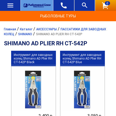
0
РЫБОЛОВНЫЕ ТУРЫ
/
/
/
Главная
Каталог
АКСЕССУАРЫ
ПАССАТИЖИ ДЛЯ ЗАВОДНЫХ
/
/
КОЛЕЦ
SHIMANO
SHIMANO AD PLIER RH СТ-542P
SHIMANO AD PLIER RH СТ-542P
Инструмент для заводных
Инструмент для заводных
колец Shimano AD Plier RH
колец Shimano AD Plier RH
CT-542P Black
CT-542P Blue
2 400 р.
3 050 р.