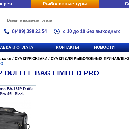
лерея
Рыболовные туры
С
8(499) 398 22 54
с 10 до 19 без выходных
АВКА И ОПЛАТА
КОНТАКТЫ
НОВОСТИ
аталог
/
СУМКИ/РЮКЗАКИ
/
СУМКИ ДЛЯ РЫБОЛОВНЫХ ПРИНАДЛЕЖ
RO
P DUFFLE BAG LIMITED PRO
no BA-134P Duffle
Pro 45L Black