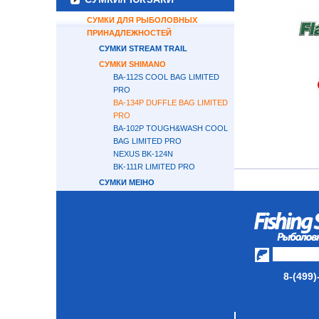
СУМКИ ДЛЯ РЫБОЛОВНЫХ
ПРИНАДЛЕЖНОСТЕЙ
СУМКИ STREAM TRAIL
СУМКИ SHIMANO
BA-112S COOL BAG LIMITED
PRO
BA-134P DUFFLE BAG LIMITED
PRO
BA-102P TOUGH&WASH COOL
BAG LIMITED PRO
NEXUS BK-124N
BK-111R LIMITED PRO
СУМКИ MEIHO
СУМКИ DAIWA
СУМКИ GAMAKATSU
СУМКИ FISHERMAN
СУМКИ WONDER
СУМКИ/ЧЕХЛЫ ДЛЯ КАТУШЕК
8-(499)
РЮКЗАКИ
СУМКИ ДЛЯ ВОБЛЕРОВ И
ПИЛЬКЕРОВ