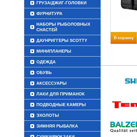
ГРУЗА/ДЖИГ-ГОЛОВКИ
ФУРНИТУРА
НАБОРЫ РЫБОЛОВНЫХ
СНАСТЕЙ
В корзину
ДАУНРИГГЕРЫ SCOTTY
МИНИПЛАНЕРЫ
ОДЕЖДА
ОБУВЬ
АКСЕССУАРЫ
ЛАКИ ДЛЯ ПРИМАНОК
ПОДВОДНЫЕ КАМЕРЫ
ЭХОЛОТЫ
ЗИМНЯЯ РЫБАЛКА
СУМКИ/РЮКЗАКИ