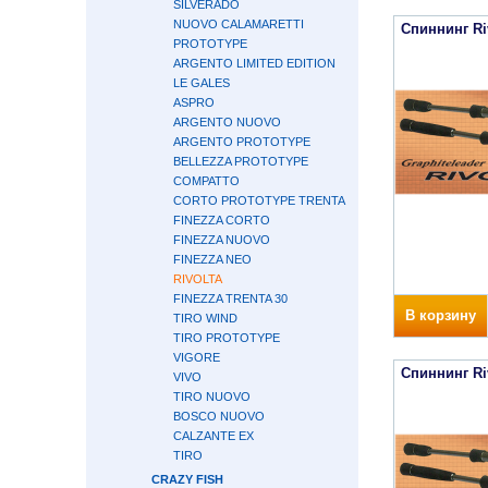
SILVERADO
NUOVO CALAMARETTI
Спиннинг Ri
PROTOTYPE
ARGENTO LIMITED EDITION
LE GALES
ASPRO
ARGENTO NUOVO
ARGENTO PROTOTYPE
BELLEZZA PROTOTYPE
COMPATTO
CORTO PROTOTYPE TRENTA
FINEZZA CORTO
FINEZZA NUOVO
FINEZZA NEO
RIVOLTA
FINEZZA TRENTA 30
В корзину
TIRO WIND
TIRO PROTOTYPE
VIGORE
Спиннинг Ri
VIVO
TIRO NUOVO
BOSCO NUOVO
CALZANTE EX
TIRO
CRAZY FISH