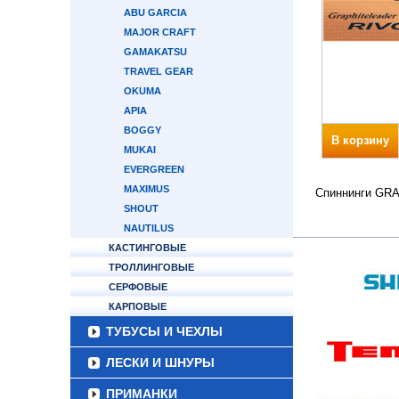
ABU GARCIA
MAJOR CRAFT
GAMAKATSU
TRAVEL GEAR
OKUMA
APIA
BOGGY
В корзину
MUKAI
EVERGREEN
MAXIMUS
Спиннинги GRAP
SHOUT
NAUTILUS
КАСТИНГОВЫЕ
ТРОЛЛИНГОВЫЕ
СЕРФОВЫЕ
КАРПОВЫЕ
ТУБУСЫ И ЧЕХЛЫ
ЛЕСКИ И ШНУРЫ
ПРИМАНКИ