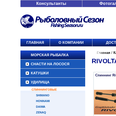
Консультанты
Фотога
ГЛАВНАЯ
О КОМПАНИИ
ДОСТ
Главная
/
К
МОРСКАЯ РЫБАЛКА
RIVOLT
СНАСТИ НА ЛОСОСЯ
КАТУШКИ
Спиннинг Ri
УДИЛИЩА
СПИННИНГОВЫЕ
SHIMANO
HONNAMI
DAIWA
ZENAQ