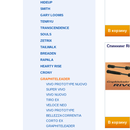
HIDEUP
SMITH
GARY LOOMIS
TENRYU
TRANSCENDENCE
В корзину
SOULS
ZETRIX
Спиннинг Ri
TAILWALK
BREADEN
RAPALA
HEARTY RISE
CRONY
GRAPHITELEADER
VIVO PROTOTYPE NUOVO
SUPER VIVO
VIVO NUOVO
TIRO EX
VELOCE NEO
VIVO PROTOTYPE
BELLEZZA CORRENTIA
CORTO EX
В корзину
GRAPHITELEADER