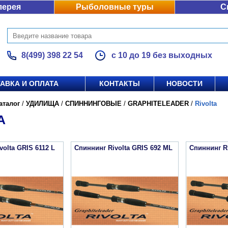
лерея
Рыболовные туры
С
8(499) 398 22 54
с 10 до 19 без выходных
АВКА И ОПЛАТА
КОНТАКТЫ
НОВОСТИ
аталог
/
УДИЛИЩА
/
СПИННИНГОВЫЕ
/
GRAPHITELEADER
/
Rivolta
A
volta GRIS 6112 L
Спиннинг Rivolta GRIS 692 ML
Спиннинг Ri