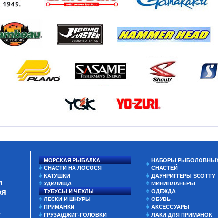
МОРСКАЯ РЫБАЛКА
НАБОРЫ РЫБОЛОВНЫ
СНАСТИ НА ЛОСОСЯ
СНАСТЕЙ
КАТУШКИ
ДАУНРИГГЕРЫ SCOTTY
и
УДИЛИЩА
МИНИПЛАНЕРЫ
ея
ТУБУСЫ И ЧЕХЛЫ
ОДЕЖДА
ЛЕСКИ И ШНУРЫ
ОБУВЬ
ПРИМАНКИ
АКСЕССУАРЫ
а
ГРУЗА/ДЖИГ-ГОЛОВКИ
ЛАКИ ДЛЯ ПРИМАНОК