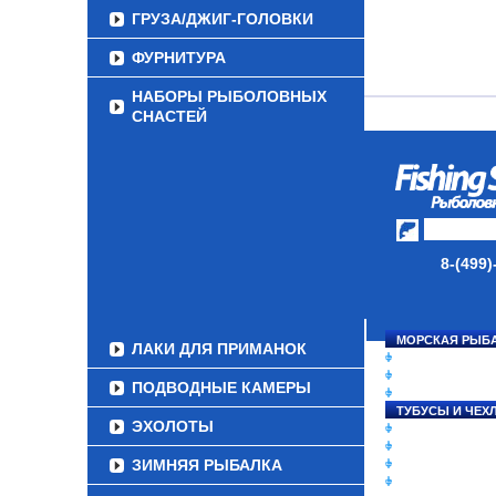
ГРУЗА/ДЖИГ-ГОЛОВКИ
ФУРНИТУРА
НАБОРЫ РЫБОЛОВНЫХ
СНАСТЕЙ
ДАУНРИГГЕРЫ SCOTTY
МИНИПЛАНЕРЫ
ОДЕЖДА
8-(499)
ОБУВЬ
АКСЕССУАРЫ
МОРСКАЯ РЫБ
ЛАКИ ДЛЯ ПРИМАНОК
СНАСТИ НА ЛО
КАТУШКИ
ПОДВОДНЫЕ КАМЕРЫ
УДИЛИЩА
ТУБУСЫ И ЧЕХ
ЭХОЛОТЫ
ЛЕСКИ И ШНУР
ПРИМАНКИ
ЗИМНЯЯ РЫБАЛКА
ГРУЗА/ДЖИГ-Г
ФУРНИТУРА