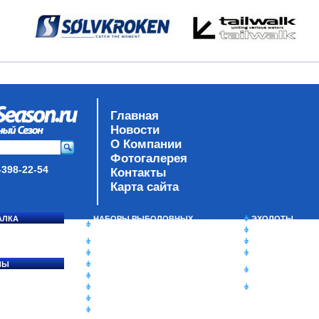
Главная
Новости
О Компании
Фотогалерея
-398-22-54
Контакты
Карта сайта
АЛКА
НАБОРЫ РЫБОЛОВНЫХ
ЭХОЛОТЫ
СОСЯ
СНАСТЕЙ
ЗИМНЯЯ РЫБАЛ
ДАУНРИГГЕРЫ SCOTTY
СУМКИ/РЮКЗАК
МИНИПЛАНЕРЫ
ЯЩИКИ/КОРОБК
ЛЫ
ОДЕЖДА
ИЗОТЕРМИЧЕСК
Ы
ОБУВЬ
КОНТЕЙНЕРЫ
АКСЕССУАРЫ
ОЧКИ
ОЛОВКИ
ЛАКИ ДЛЯ ПРИМАНОК
ПОДВОДНЫЕ КАМЕРЫ