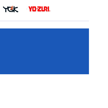
КА
И
И
ИЕ