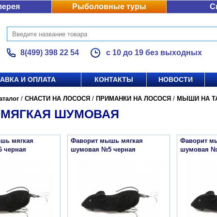
лерея
Рыболовные туры
С
8(499) 398 22 54
с 10 до 19 без выходных
АВКА И ОПЛАТА
КОНТАКТЫ
НОВОСТИ
аталог
/
СНАСТИ НА ЛОСОСЯ
/
ПРИМАНКИ НА ЛОСОСЯ
/
МЫШИ НА Т
МЯГКАЯ ШУМОВАЯ
шь мягкая
Фаворит мышь мягкая
Фаворит м
 черная
шумовая №5 черная
шумовая №