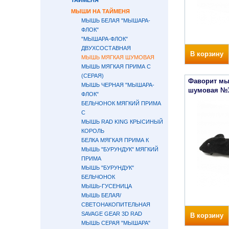
ТАЙМЕНЯ
МЫШИ НА ТАЙМЕНЯ
МЫШЬ БЕЛАЯ "МЫШАРА-
ФЛОК"
"МЫШАРА-ФЛОК"
ДВУХСОСТАВНАЯ
В корзину
МЫШЬ МЯГКАЯ ШУМОВАЯ
МЫШЬ МЯГКАЯ ПРИМА С
(СЕРАЯ)
Фаворит мы
МЫШЬ ЧЕРНАЯ "МЫШАРА-
шумовая №3
ФЛОК"
БЕЛЬЧОНОК МЯГКИЙ ПРИМА
С
МЫШЬ RAD KING КРЫСИНЫЙ
КОРОЛЬ
БЕЛКА МЯГКАЯ ПРИМА К
МЫШЬ "БУРУНДУК" МЯГКИЙ
ПРИМА
МЫШЬ "БУРУНДУК"
БЕЛЬЧОНОК
МЫШЬ-ГУСЕНИЦА
МЫШЬ БЕЛАЯ/
СВЕТОНАКОПИТЕЛЬНАЯ
SAVAGE GEAR 3D RAD
В корзину
МЫШЬ СЕРАЯ "МЫШАРА"