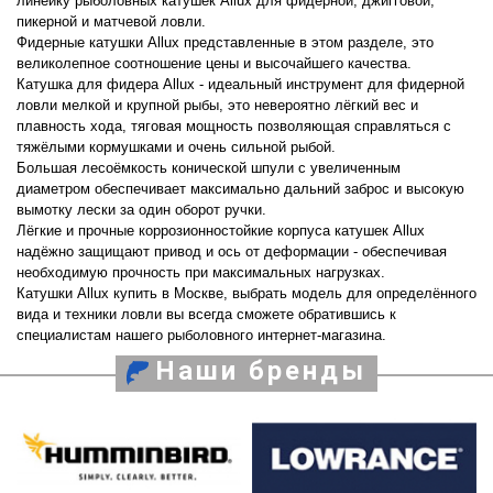
линейку рыболовных катушек Allux для фидерной, джигговой,
пикерной и матчевой ловли.
Фидерные катушки Allux представленные в этом разделе, это
великолепное соотношение цены и высочайшего качества.
Катушка для фидера Allux - идеальный инструмент для фидерной
ловли мелкой и крупной рыбы, это невероятно лёгкий вес и
плавность хода, тяговая мощность позволяющая справляться с
тяжёлыми кормушками и очень сильной рыбой.
Большая лесоёмкость конической шпули с увеличенным
диаметром обеспечивает максимально дальний заброс и высокую
вымотку лески за один оборот ручки.
Лёгкие и прочные коррозионностойкие корпуса катушек Allux
надёжно защищают привод и ось от деформации - обеспечивая
необходимую прочность при максимальных нагрузках.
Катушки Allux купить в Москве, выбрать модель для определённого
вида и техники ловли вы всегда сможете обратившись к
специалистам нашего рыболовного интернет-магазина.
Наши бренды