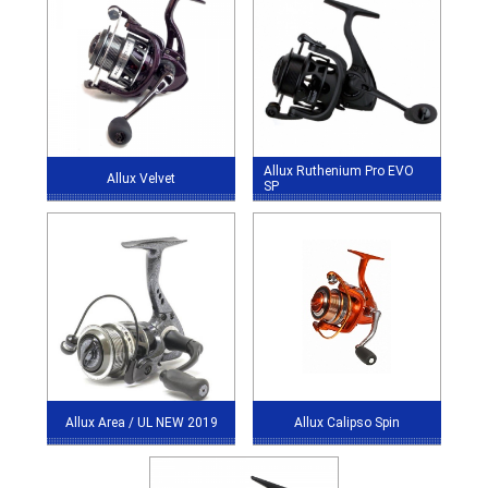
Allux Ruthenium Pro EVO
Allux Velvet
SP
Allux Area / UL NEW 2019
Allux Calipso Spin