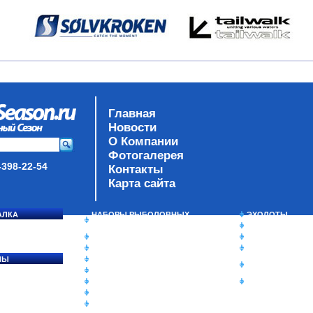
Главная
Новости
О Компании
Фотогалерея
-398-22-54
Контакты
Карта сайта
АЛКА
НАБОРЫ РЫБОЛОВНЫХ
ЭХОЛОТЫ
СОСЯ
СНАСТЕЙ
ЗИМНЯЯ РЫБАЛ
ДАУНРИГГЕРЫ SCOTTY
СУМКИ/РЮКЗАК
МИНИПЛАНЕРЫ
ЯЩИКИ/КОРОБК
ЛЫ
ОДЕЖДА
ИЗОТЕРМИЧЕСК
Ы
ОБУВЬ
КОНТЕЙНЕРЫ
АКСЕССУАРЫ
ОЧКИ
ОЛОВКИ
ЛАКИ ДЛЯ ПРИМАНОК
ПОДВОДНЫЕ КАМЕРЫ