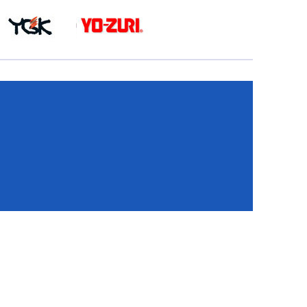
КА
И
И
ИЕ