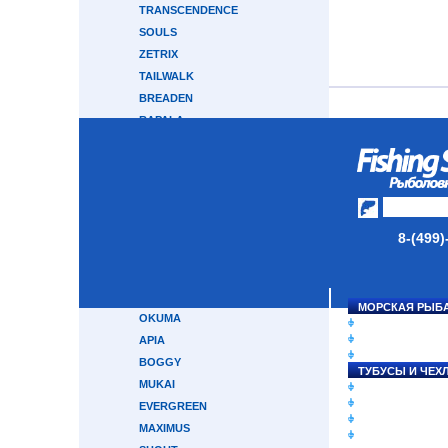
TRANSCENDENCE
SOULS
ZETRIX
TAILWALK
BREADEN
RAPALA
HEARTY RISE
CRONY
GRAPHITELEADER
CRAZY FISH
ABU GARCIA
8-(499)
MAJOR CRAFT
GAMAKATSU
TRAVEL GEAR
МОРСКАЯ РЫБ
OKUMA
СНАСТИ НА ЛО
КАТУШКИ
APIA
УДИЛИЩА
BOGGY
ТУБУСЫ И ЧЕХ
MUKAI
ЛЕСКИ И ШНУР
ПРИМАНКИ
EVERGREEN
ГРУЗА/ДЖИГ-Г
MAXIMUS
ФУРНИТУРА