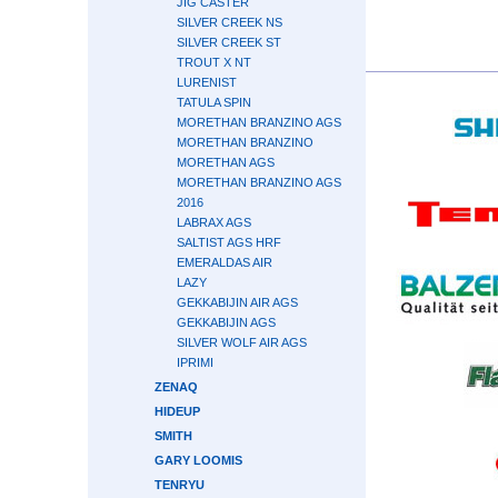
JIG CASTER
SILVER CREEK NS
SILVER CREEK ST
TROUT X NT
LURENIST
TATULA SPIN
MORETHAN BRANZINO AGS
MORETHAN BRANZINO
MORETHAN AGS
MORETHAN BRANZINO AGS
2016
LABRAX AGS
SALTIST AGS HRF
EMERALDAS AIR
LAZY
GEKKABIJIN AIR AGS
GEKKABIJIN AGS
SILVER WOLF AIR AGS
IPRIMI
ZENAQ
HIDEUP
SMITH
GARY LOOMIS
TENRYU