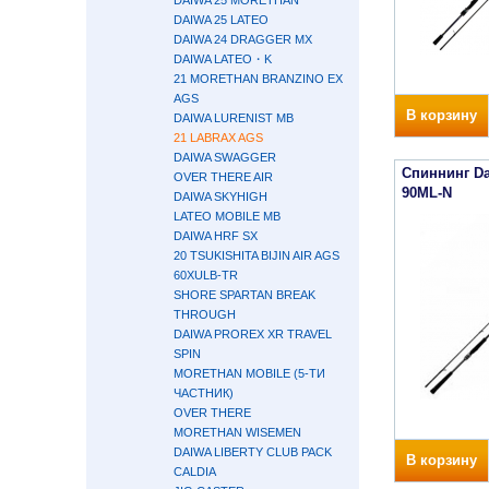
DAIWA 25 MORETHAN
DAIWA 25 LATEO
DAIWA 24 DRAGGER MX
DAIWA LATEO・K
21 MORETHAN BRANZINO EX
AGS
В корзину
DAIWA LURENIST MB
21 LABRAX AGS
DAIWA SWAGGER
Спиннинг Da
OVER THERE AIR
90ML-N
DAIWA SKYHIGH
LATEO MOBILE MB
DAIWA HRF SX
20 TSUKISHITA BIJIN AIR AGS
60XULB-TR
SHORE SPARTAN BREAK
THROUGH
DAIWA PROREX XR TRAVEL
SPIN
MORETHAN MOBILE (5-ТИ
ЧАСТНИК)
OVER THERE
MORETHAN WISEMEN
DAIWA LIBERTY CLUB PACK
В корзину
CALDIA