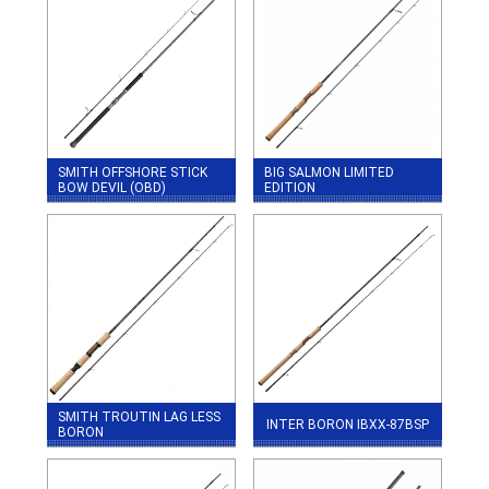
SMITH OFFSHORE STICK
BIG SALMON LIMITED
BOW DEVIL (OBD)
EDITION
SMITH TROUTIN LAG LESS
INTER BORON IBXX-87BSP
BORON