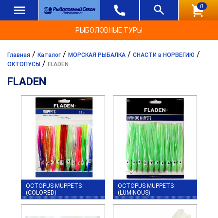
0
РЫБОЛОВНЫЕ ТУРЫ
/
/
/
/
Главная
Каталог
МОРСКАЯ РЫБАЛКА
СНАСТИ в НОРВЕГИЮ
/
ОКТОПУСЫ
FLADEN
FLADEN
OCTOPUS MUPPETS
OCTOPUS MUPPETS
(COLORED)
(LUMINOUS)