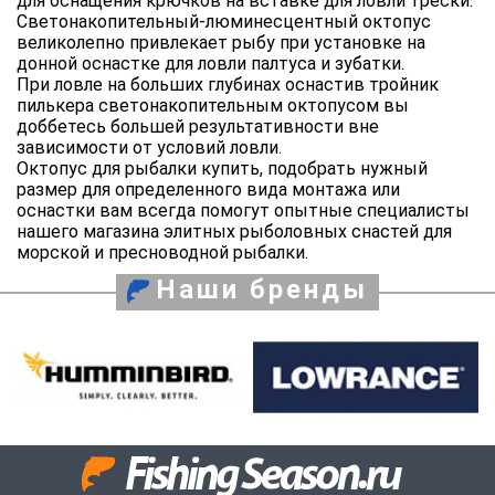
для оснащения крючков на вставке для ловли трески.
Светонакопительный-люминесцентный октопус
великолепно привлекает рыбу при установке на
донной оснастке для ловли палтуса и зубатки.
При ловле на больших глубинах оснастив тройник
пилькера светонакопительным октопусом вы
доббетесь большей результативности вне
зависимости от условий ловли.
Октопус для рыбалки купить, подобрать нужный
размер для определенного вида монтажа или
оснастки вам всегда помогут опытные специалисты
нашего магазина элитных рыболовных снастей для
морской и пресноводной рыбалки.
Наши бренды