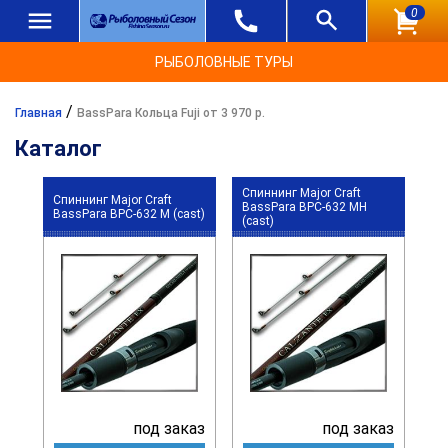
0
РЫБОЛОВНЫЕ ТУРЫ
/
Главная
BassPara Кольца Fuji от 3 970 р.
Каталог
Спиннинг Major Craft
Спиннинг Major Craft
BassPara BPC-632 MH
BassPara BPC-632 M (cast)
(cast)
под заказ
под заказ