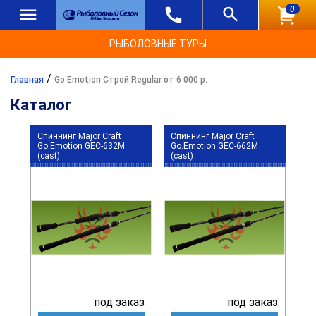
0
РЫБОЛОВНЫЕ ТУРЫ
/
Главная
Go.Emotion Строй Regular от 6 000 р.
Каталог
Спиннинг Major Craft
Спиннинг Major Craft
Go.Emotion GEC-632M
Go.Emotion GEC-662M
(cast)
(cast)
под заказ
под заказ