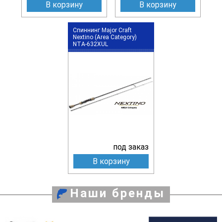
В корзину
В корзину
Спиннинг Major Craft
Nextino (Area Category)
NTA-632XUL
под заказ
В корзину
Наши бренды