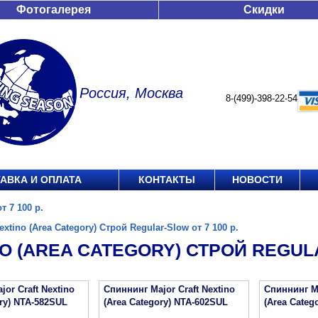
Фотогалерея
Скидки
Россия, Москва
8-(499)-398-22-54
АВКА И ОПЛАТА
КОНТАКТЫ
НОВОСТИ
т 7 100 р.
extino (Area Category) Строй Regular-Slow от 7 100 р.
O (AREA CATEGORY) СТРОЙ REGULA
or Craft Nextino
Спиннинг Major Craft Nextino
Спиннинг Ma
ory) NTA-582SUL
(Area Category) NTA-602SUL
(Area Categ