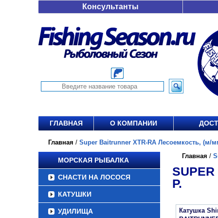
Консультанты
ГЛАВНАЯ
О КОМПАНИИ
ДОСТ
Главная
/
Super Baitrunner XTR-RA Лесоемкость, (м/мм)
Главная
/
S
МОРСКАЯ РЫБАЛКА
SUPER 
СНАСТИ НА ЛОСОСЯ
Р.
КАТУШКИ
Катушка Sh
УДИЛИЩА